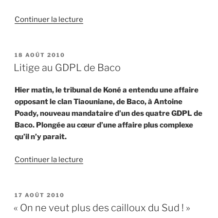
de
Continuer la lecture
« Le
blocage
de
PUBLIÉ
18 AOÛT 2010
LE
Vavouto
Litige au GDPL de Baco
levé
ce
Hier matin, le tribunal de Koné a entendu une affaire
matin »
opposant le clan Tiaouniane, de Baco, à Antoine
Poady, nouveau mandataire d’un des quatre GDPL de
Baco. Plongée au cœur d’une affaire plus complexe
qu’il n’y parait.
de
Continuer la lecture
« Litige
au
GDPL
PUBLIÉ
17 AOÛT 2010
LE
de
« On ne veut plus des cailloux du Sud ! »
Baco »