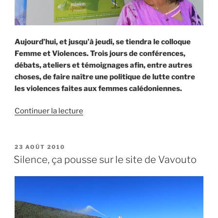
Aujourd’hui, et jusqu’à jeudi, se tiendra le colloque
Femme et Violences. Trois jours de conférences,
débats, ateliers et témoignages afin, entre autres
choses, de faire naître une politique de lutte contre
les violences faites aux femmes calédoniennes.
de
Continuer la lecture
« En
marche
vers
PUBLIÉ
23 AOÛT 2010
LE
une
Silence, ça pousse sur le site de Vavouto
politique
de
protection »