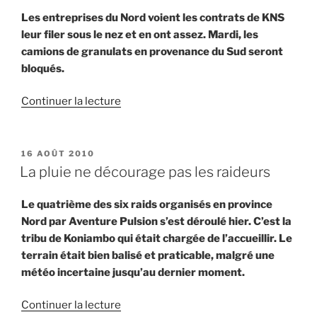
Les entreprises du Nord voient les contrats de KNS
leur filer sous le nez et en ont assez. Mardi, les
camions de granulats en provenance du Sud seront
bloqués.
de
Continuer la lecture
« « On
ne
veut
PUBLIÉ
16 AOÛT 2010
LE
plus
La pluie ne décourage pas les raideurs
des
cailloux
Le quatrième des six raids organisés en province
du
Nord par Aventure Pulsion s’est déroulé hier. C’est la
Sud
tribu de Koniambo qui était chargée de l’accueillir. Le
! » »
terrain était bien balisé et praticable, malgré une
météo incertaine jusqu’au dernier moment.
de
Continuer la lecture