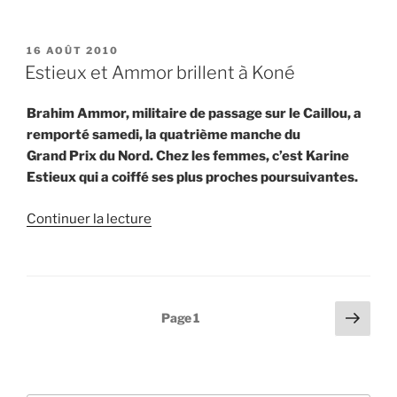
« La
pluie
ne
PUBLIÉ
16 AOÛT 2010
LE
décourage
Estieux et Ammor brillent à Koné
pas
les
Brahim Ammor, militaire de passage sur le Caillou, a
raideurs »
remporté samedi, la quatrième manche du
Grand Prix du Nord. Chez les femmes, c’est Karine
Estieux qui a coiffé ses plus proches poursuivantes.
de
Continuer la lecture
« Estieux
et
Ammor
brillent
Pagination
Page
Page
1
à
suiv
des
Koné »
publications