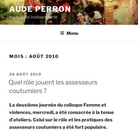
Aller
AUDE PERRON
au
Journaliste indépendante
contenu
principal
Menu
MOIS :
AOÛT 2010
PUBLIÉ
28 AOÛT 2010
LE
Quel rôle jouent les assesseurs
coutumiers ?
La deuxième journée du colloque Femme et
violences, mercredi, a été consacrée à la tenue
d’ateliers. Celui sur le rôle et les pratiques des
assesseurs coutumiers a été fort populaire.