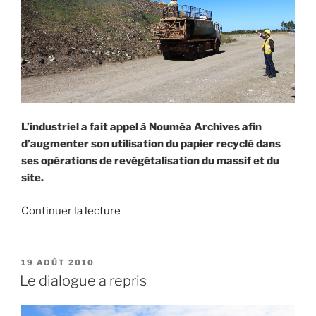
L’industriel a fait appel à Nouméa Archives afin
d’augmenter son utilisation du papier recyclé dans
ses opérations de revégétalisation du massif et du
site.
de
Continuer la lecture
« Silence,
ça
pousse
PUBLIÉ
19 AOÛT 2010
LE
sur
Le dialogue a repris
le
site