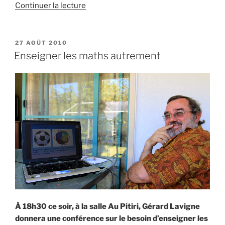
de
Continuer la lecture
« Quel
rôle
jouent
PUBLIÉ
27 AOÛT 2010
LE
les
Enseigner les maths autrement
assesseurs
coutumiers
? »
À 18h30 ce soir, à la salle Au Pitiri, Gérard Lavigne
donnera une conférence sur le besoin d’enseigner les