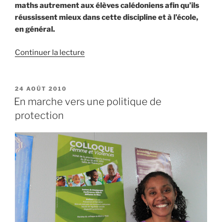
maths autrement aux élèves calédoniens afin qu’ils
réussissent mieux dans cette discipline et à l’école,
en général.
de
Continuer la lecture
« Enseigner
les
maths
PUBLIÉ
24 AOÛT 2010
LE
autrement »
En marche vers une politique de
protection