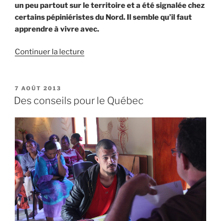
un peu partout sur le territoire et a été signalée chez
certains pépiniéristes du Nord. Il semble qu’il faut
apprendre à vivre avec.
de
Continuer la lecture
« Avis
de
contamination »
PUBLIÉ
7 AOÛT 2013
LE
Des conseils pour le Québec