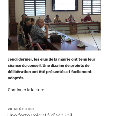
Jeudi dernier, les élus de la mairie ont tenu leur
séance du conseil. Une dizaine de projets de
délibération ont été présentés et facilement
adoptés.
de
Continuer la lecture
« L’or
bleu
au
PUBLIÉ
28 AOÛT 2013
LE
coeur
Une forte volonté d’accueil