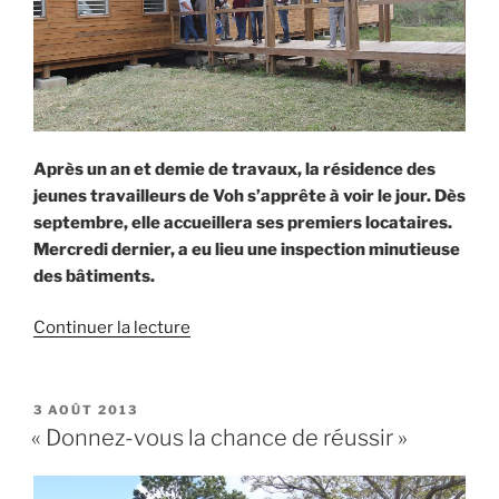
Après un an et demie de travaux, la résidence des
jeunes travailleurs de Voh s’apprête à voir le jour. Dès
septembre, elle accueillera ses premiers locataires.
Mercredi dernier, a eu lieu une inspection minutieuse
des bâtiments.
de
Continuer la lecture
« Les
18-
35
PUBLIÉ
3 AOÛT 2013
LE
ans
« Donnez-vous la chance de réussir »
dotés
d’un