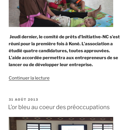
Jeudi dernier, le comité de prêts d’Initiative-NC s’est
réuni pour la première fois à Koné. L’association a
étudié quatre candidatures, toutes approuvées.
L’aide accordée permettra aux entrepreneurs de se
lancer ou de développer leur entreprise.
de
Continuer la lecture
« Coup
de
pouce
PUBLIÉ
31 AOÛT 2013
LE
financier »
L’or bleu au coeur des préoccupations