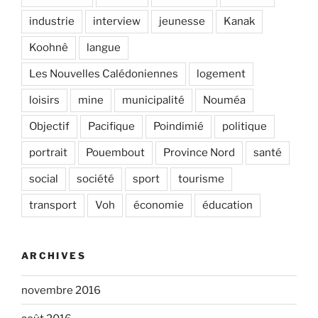
industrie
interview
jeunesse
Kanak
Koohnê
langue
Les Nouvelles Calédoniennes
logement
loisirs
mine
municipalité
Nouméa
Objectif
Pacifique
Poindimié
politique
portrait
Pouembout
Province Nord
santé
social
société
sport
tourisme
transport
Voh
économie
éducation
ARCHIVES
novembre 2016