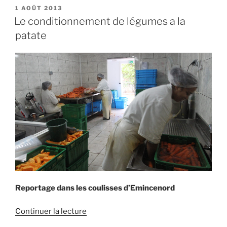
la
PUBLIÉ
1 AOÛT 2013
LE
chance
Le conditionnement de légumes a la
de
patate
réussir » »
Reportage dans les coulisses d’Emincenord
de
Continuer la lecture
« Le