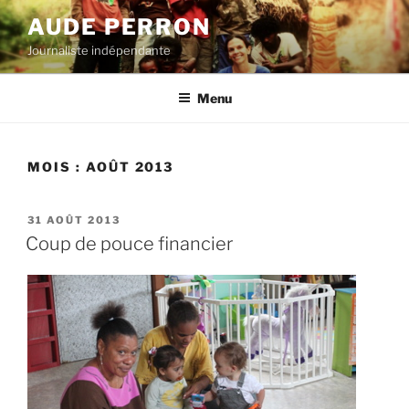
Aller
AUDE PERRON
au
Journaliste indépendante
contenu
principal
Menu
MOIS :
AOÛT 2013
PUBLIÉ
31 AOÛT 2013
LE
Coup de pouce financier