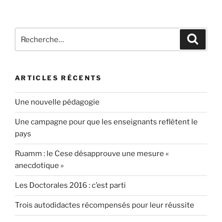
conditionnement
de
légumes
Recherche
Recher
a
pour
la
:
patate »
ARTICLES RÉCENTS
Une nouvelle pédagogie
Une campagne pour que les enseignants reflètent le
pays
Ruamm : le Cese désapprouve une mesure «
anecdotique »
Les Doctorales 2016 : c’est parti
Trois autodidactes récompensés pour leur réussite