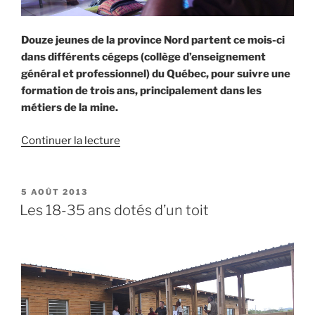
Douze jeunes de la province Nord partent ce mois-ci
dans différents cégeps (collège d’enseignement
général et professionnel) du Québec, pour suivre une
formation de trois ans, principalement dans les
métiers de la mine.
de
Continuer la lecture
« Des
conseils
pour
PUBLIÉ
5 AOÛT 2013
LE
le
Les 18-35 ans dotés d’un toit
Québec »