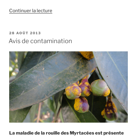
de
Continuer la lecture
« La
fin
des
PUBLIÉ
28 AOÛT 2013
LE
non-
Avis de contamination
dits »
La maladie de la rouille des Myrtacées est présente