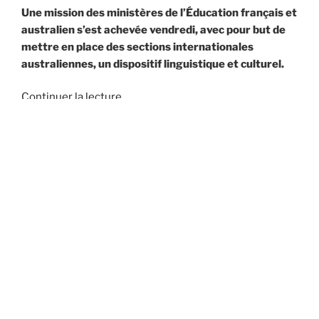
Une mission des ministères de l’Éducation français et
australien s’est achevée vendredi, avec pour but de
mettre en place des sections internationales
australiennes, un dispositif linguistique et culturel.
de
Continuer la lecture
« Deux
sections
australiennes
PUBLIÉ
11 JUILLET 2016
LE
pour
Un clip pour résister et promouvoir
élèves
l’égalité récompensé
de
sixième
motivés »