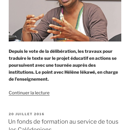
Depuis le vote de la délibération, les travaux pour
traduire le texte sur le projet éducatif en actions se
poursuivent avec une tournée auprès des
institutions. Le point avec Hélène Iékawé, en charge
de l’enseignement.
de
Continuer la lecture
« Hélène
Iékawé
:
PUBLIÉ
20 JUILLET 2016
LE
«
Un fonds de formation au service de tous
Un
les Calédoniens