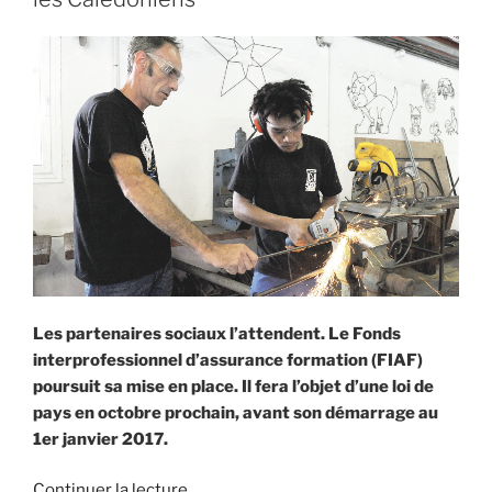
enjeu
majeur
qui
doit
dépasser
nos
clivages
» »
Les partenaires sociaux l’attendent. Le Fonds
interprofessionnel d’assurance formation (FIAF)
poursuit sa mise en place. Il fera l’objet d’une loi de
pays en octobre prochain, avant son démarrage au
1er janvier 2017.
de
Continuer la lecture