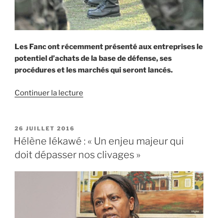
» »
Les Fanc ont récemment présenté aux entreprises le
potentiel d’achats de la base de défense, ses
procédures et les marchés qui seront lancés.
de
Continuer la lecture
« L’armée,
une
force
PUBLIÉ
26 JUILLET 2016
LE
d’achat
Hélène Iékawé : « Un enjeu majeur qui
insoupçonnée »
doit dépasser nos clivages »