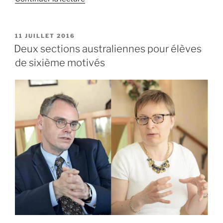
« Un
fonds
de
PUBLIÉ
11 JUILLET 2016
LE
formation
Deux sections australiennes pour élèves
au
de sixième motivés
service
de
tous
les
Calédoniens »