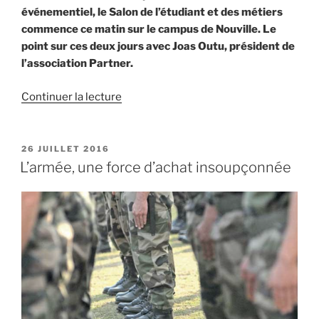
événementiel, le Salon de l’étudiant et des métiers
commence ce matin sur le campus de Nouville. Le
point sur ces deux jours avec Joas Outu, président de
l’association Partner.
de
Continuer la lecture
« Joas
Outu
:
PUBLIÉ
26 JUILLET 2016
LE
«
L’armée, une force d’achat insoupçonnée
Nous
aimerions
dépasser
la
barre
des
13
000
visiteurs