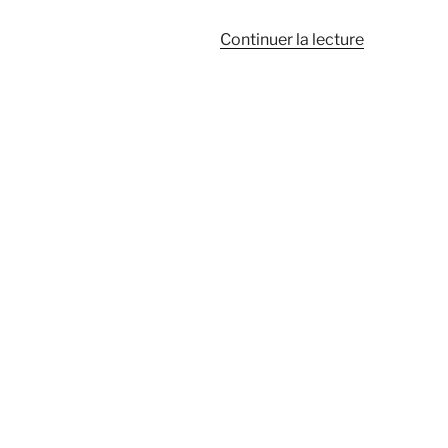
de
Continuer la lecture
« Echange
cerf
contre
aliments »