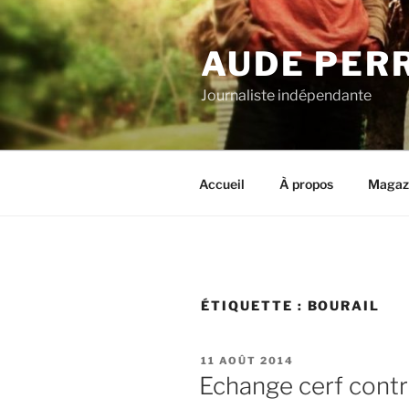
Aller
au
AUDE PER
contenu
principal
Journaliste indépendante
Accueil
À propos
Magaz
ÉTIQUETTE :
BOURAIL
PUBLIÉ
11 AOÛT 2014
LE
Echange cerf contr