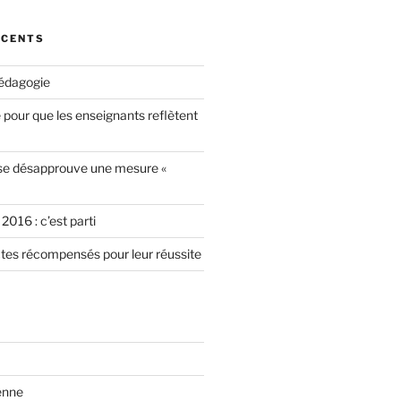
ÉCENTS
édagogie
our que les enseignants reflètent
se désapprouve une mesure «
2016 : c’est parti
ctes récompensés pour leur réussite
enne