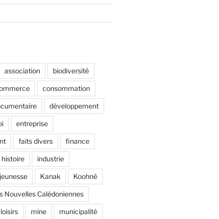
association
biodiversité
ommerce
consommation
cumentaire
développement
i
entreprise
nt
faits divers
finance
histoire
industrie
jeunesse
Kanak
Koohnê
s Nouvelles Calédoniennes
loisirs
mine
municipalité