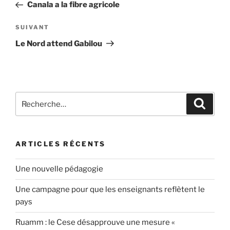
précédent
Canala a la fibre agricole
l’article
Article
SUIVANT
suivant
Le Nord attend Gabilou
Recherche
Recher
pour
:
ARTICLES RÉCENTS
Une nouvelle pédagogie
Une campagne pour que les enseignants reflètent le
pays
Ruamm : le Cese désapprouve une mesure «