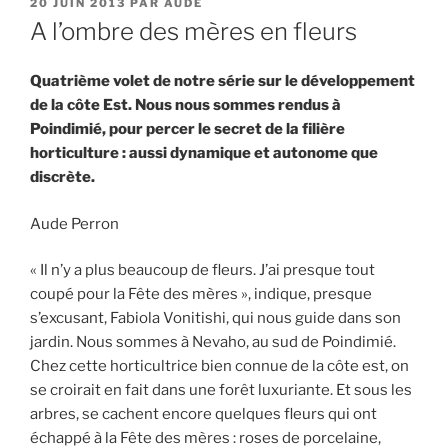
PUBLIÉ
20 JUIN 2013
PAR
AUDE
LE
A l’ombre des mères en fleurs
Quatrième volet de notre série sur le développement
de la côte Est. Nous nous sommes rendus à
Poindimié, pour percer le secret de la filière
horticulture : aussi dynamique et autonome que
discrète.
Aude Perron
« Il n’y a plus beaucoup de fleurs. J’ai presque tout
coupé pour la Fête des mères », indique, presque
s’excusant, Fabiola Vonitishi, qui nous guide dans son
jardin. Nous sommes à Nevaho, au sud de Poindimié.
Chez cette horticultrice bien connue de la côte est, on
se croirait en fait dans une forêt luxuriante. Et sous les
arbres, se cachent encore quelques fleurs qui ont
échappé à la Fête des mères : roses de porcelaine,