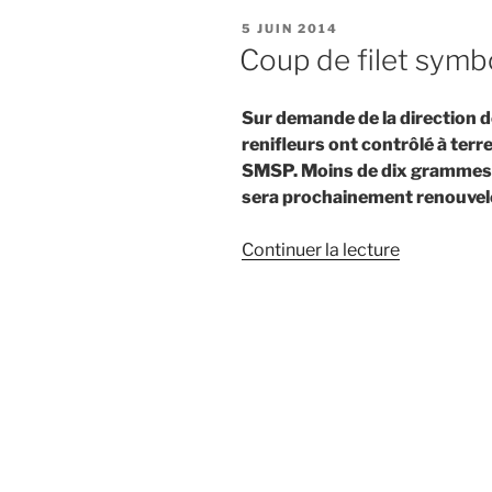
PUBLIÉ
5 JUIN 2014
LE
Coup de filet symb
Sur demande de la direction 
renifleurs ont contrôlé à terre 
SMSP. Moins de dix grammes d
sera prochainement renouvel
de
Continuer la lecture
« Coup
de
filet
symbolique