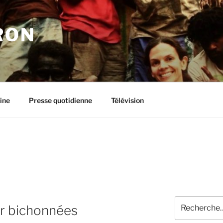
RON
ine
Presse quotidienne
Télévision
Recherche
r bichonnées
pour
: