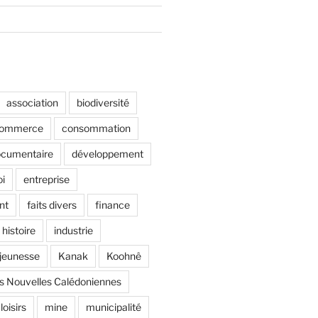
association
biodiversité
ommerce
consommation
cumentaire
développement
i
entreprise
nt
faits divers
finance
histoire
industrie
jeunesse
Kanak
Koohnê
s Nouvelles Calédoniennes
loisirs
mine
municipalité