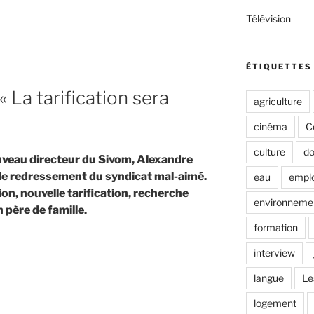
Télévision
ÉTIQUETTES
 »
 La tarification sera
agriculture
cinéma
C
culture
do
ouveau directeur du Sivom, Alexandre
s le redressement du syndicat mal-aimé.
eau
emplo
n, nouvelle tarification, recherche
environneme
 père de famille.
formation
interview
e
langue
Le
logement