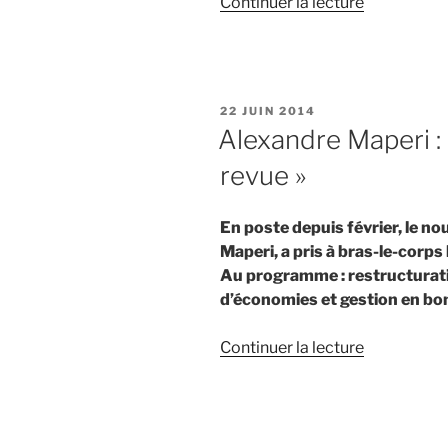
de
Continuer la lecture
« Des
bêches-
de-
mer
PUBLIÉ
22 JUIN 2014
bichonnées
LE
Alexandre Maperi : «
revue »
En poste depuis février, le n
Maperi, a pris à bras-le-corp
Au programme : restructuratio
d’économies et gestion en bon
de
Continuer la lecture
« Alexandr
Maperi
:
« La