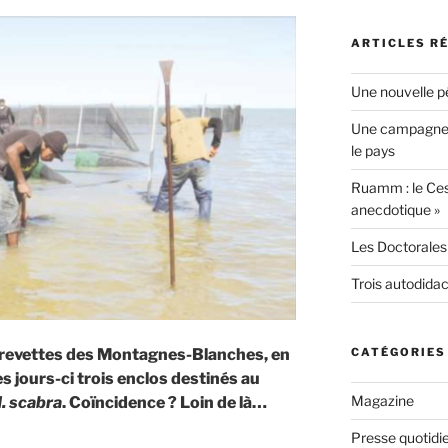
ARTICLES R
Une nouvelle p
Une campagne p
le pays
Ruamm : le Ce
anecdotique »
Les Doctorales 
Trois autodida
CATÉGORIES
crevettes des Montagnes-Blanches, en
es jours-ci trois enclos destinés au
Magazine
. scabra
. Coïncidence ? Loin de là…
Presse quotidi