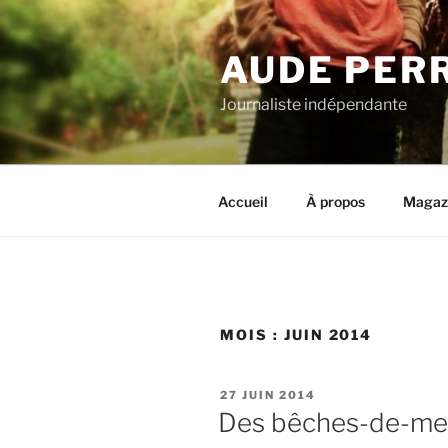
Aller
au
AUDE PER
contenu
principal
Journaliste indépendante
Accueil
À propos
Magaz
MOIS :
JUIN 2014
PUBLIÉ
27 JUIN 2014
LE
Des bêches-de-me