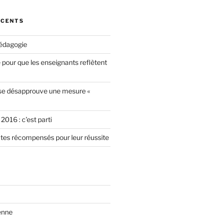
ÉCENTS
édagogie
our que les enseignants reflètent
se désapprouve une mesure «
2016 : c’est parti
ctes récompensés pour leur réussite
enne