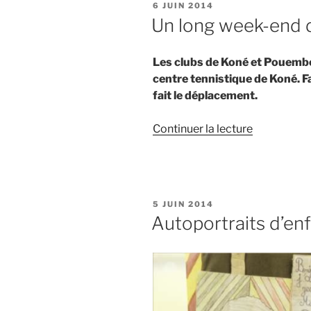
PUBLIÉ
6 JUIN 2014
tarification
LE
Un long week-end 
sera
revue » »
Les clubs de Koné et Pouembo
centre tennistique de Koné. Fa
fait le déplacement.
de
Continuer la lecture
« Un
long
week-
end
PUBLIÉ
5 JUIN 2014
de
LE
Autoportraits d’en
tennis »