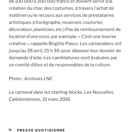
de 100 000 à 300 000 francs et doivent servir à la
création du char, des costumes, à travers l’achat de
matériel ou le recours aux services de prestataires
artistiques (chorégraphe, musicien, couturier,
décorateur, plasticien, etc.) Pas de remboursement de
location d’une sono, par exemple. « C’est une bourse
créative », rappelle Brigitte Pasco. Les carnavaliers ont
jusqu’au 28 avril, 15 h 30, pour déposer leur dossier de
demande d’aide. Les candidatures sont évaluées par
un comité d’élus et de responsables de la culture.
Photo : Archives LNC
Le carnaval dans les starting blocks, Les Nouvelles
Calédoniennes, 31 mars 2016.
CATÉGORIES
PRESSE QUOTIDIENNE