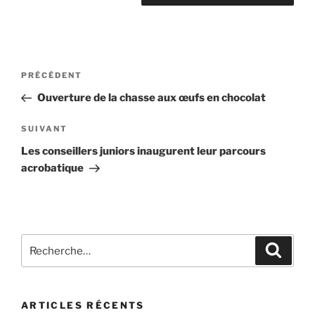
Navigation
Article
PRÉCÉDENT
de
précédent
Ouverture de la chasse aux œufs en chocolat
l’article
Article
SUIVANT
suivant
Les conseillers juniors inaugurent leur parcours
acrobatique
Recherche
Recher
pour
:
ARTICLES RÉCENTS