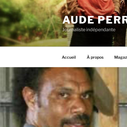
Aller
au
AUDE PER
contenu
principal
Journaliste indépendante
Accueil
À propos
Magaz