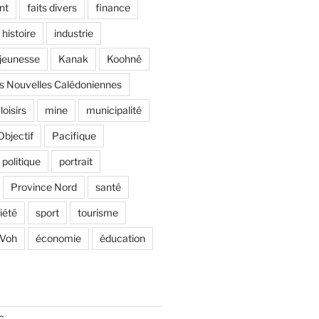
nt
faits divers
finance
histoire
industrie
jeunesse
Kanak
Koohnê
s Nouvelles Calédoniennes
loisirs
mine
municipalité
Objectif
Pacifique
politique
portrait
Province Nord
santé
iété
sport
tourisme
Voh
économie
éducation