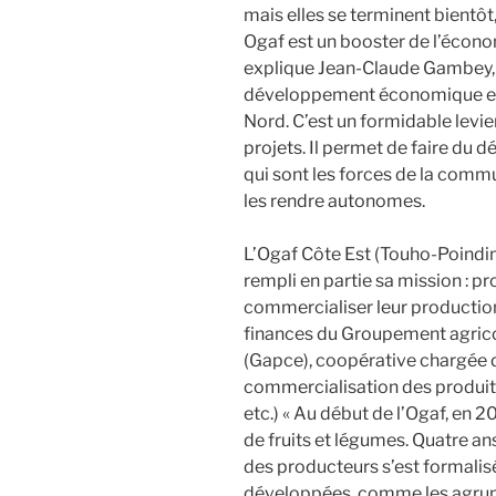
mais elles se terminent bientô
Ogaf est un booster de l’écon
explique Jean-Claude Gambey, à
développement économique et 
Nord. C’est un formidable levi
projets. Il permet de faire du d
qui sont les forces de la commun
les rendre autonomes.
L’Ogaf Côte Est (Touho-Poindi
rempli en partie sa mission : pr
commercialiser leur production
finances du Groupement agrico
(Gapce), coopérative chargée de
commercialisation des produits 
etc.) « Au début de l’Ogaf, en 
de fruits et légumes. Quatre ans
des producteurs s’est formalisé
développées, comme les agrume