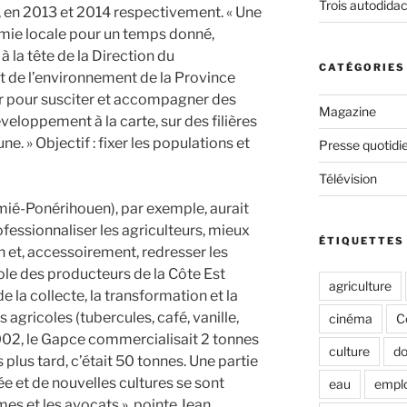
Trois autodida
t, en 2013 et 2014 respectivement. « Une
omie locale pour un temps donné,
 la tête de la Direction du
CATÉGORIES
de l’environnement de la Province
er pour susciter et accompagner des
Magazine
éveloppement à la carte, sur des filières
e. » Objectif : fixer les populations et
Presse quotidi
Télévision
mié-Ponérihouen), par exemple, aurait
ofessionnaliser les agriculteurs, mieux
ÉTIQUETTES
 et, accessoirement, redresser les
le des producteurs de la Côte Est
agriculture
 la collecte, la transformation et la
agricoles (tubercules, café, vanille,
cinéma
C
2002, le Gapce commercialisait 2 tonnes
culture
do
 plus tard, c’était 50 tonnes. Une partie
e et de nouvelles cultures se sont
eau
emplo
s et les avocats », pointe Jean