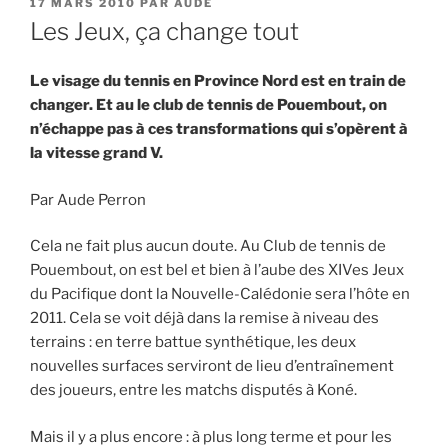
PUBLIÉ
17 MARS 2010
PAR
AUDE
LE
Les Jeux, ça change tout
Le visage du tennis en Province Nord est en train de
changer. Et au le club de tennis de Pouembout, on
n’échappe pas à ces transformations qui s’opèrent à
la vitesse grand V.
Par Aude Perron
Cela ne fait plus aucun doute. Au Club de tennis de
Pouembout, on est bel et bien à l’aube des XIVes Jeux
du Pacifique dont la Nouvelle-Calédonie sera l’hôte en
2011. Cela se voit déjà dans la remise à niveau des
terrains : en terre battue synthétique, les deux
nouvelles surfaces serviront de lieu d’entraînement
des joueurs, entre les matchs disputés à Koné.
Mais il y a plus encore : à plus long terme et pour les