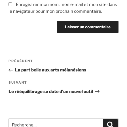
Enregistrer mon nom, mon e-mail et mon site dans
le navigateur pour mon prochain commentaire.
Navigation
Article
PRÉCÉDENT
de
précédent
La part belle aux arts mélanésiens
l’article
Article
SUIVANT
suivant
Le rééquilibrage se dote d’un nouvel outil
Recherche
Recher