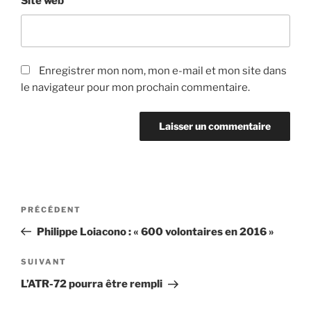
Site web
Enregistrer mon nom, mon e-mail et mon site dans
le navigateur pour mon prochain commentaire.
Navigation
Article
PRÉCÉDENT
de
précédent
Philippe Loiacono : « 600 volontaires en 2016 »
l’article
Article
SUIVANT
suivant
L’ATR-72 pourra être rempli