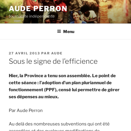
Aller
AUDE PERRON
au
Journaliste indépendante
contenu
principal
Menu
PUBLIÉ
27 AVRIL 2013
PAR
AUDE
LE
Sous le signe de l’efficience
Hier, la Province a tenu son assemblée. Le point de
cette séance : l’adoption d’un plan pluriannuel de
fonctionnement (PPF), censé lui permettre de gérer
ses dépenses au mieux.
Par Aude Perron
Au delà des nombreuses subventions qui ont été