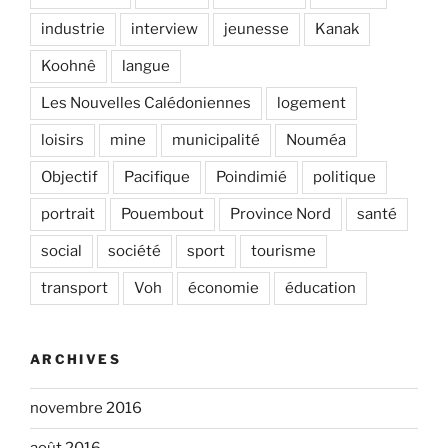
industrie
interview
jeunesse
Kanak
Koohnê
langue
Les Nouvelles Calédoniennes
logement
loisirs
mine
municipalité
Nouméa
Objectif
Pacifique
Poindimié
politique
portrait
Pouembout
Province Nord
santé
social
société
sport
tourisme
transport
Voh
économie
éducation
ARCHIVES
novembre 2016