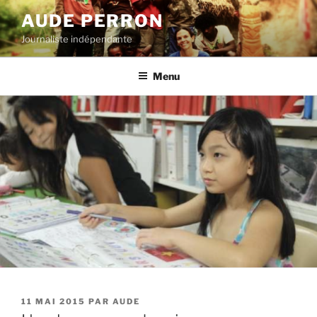
Aller
AUDE PERRON
au
Journaliste indépendante
contenu
principal
Menu
PUBLIÉ
11 MAI 2015
PAR
AUDE
LE