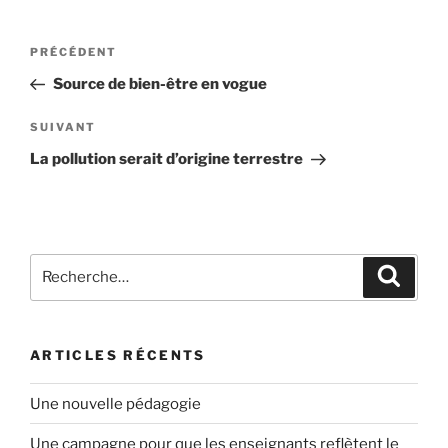
Navigation
Article
PRÉCÉDENT
de
précédent
Source de bien-être en vogue
l’article
Article
SUIVANT
suivant
La pollution serait d’origine terrestre
Recherche
Recher
pour
:
ARTICLES RÉCENTS
Une nouvelle pédagogie
Une campagne pour que les enseignants reflètent le